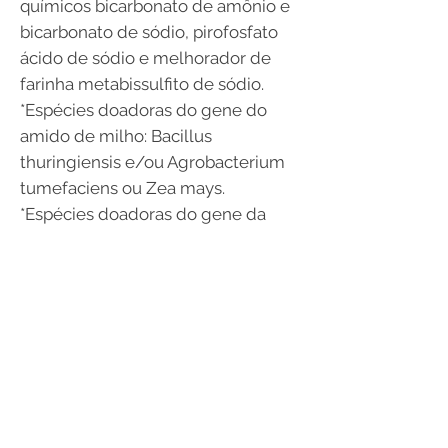
químicos bicarbonato de amônio e
bicarbonato de sódio, pirofosfato
ácido de sódio e melhorador de
farinha metabissulfito de sódio.
*Espécies doadoras do gene do
amido de milho: Bacillus
thuringiensis e/ou Agrobacterium
tumefaciens ou Zea mays.
*Espécies doadoras do gene da
lecitina de soja: Agrobacterium
tumefaciens, Streptomyces
viridochromogenes, Arabidopsis
thaliana, Bacillus thuringiensis.
ALÉRGICOS: CONTÉM DERIVADOS
DE LEITE, SOJA E TRIGO. PODE
CONTER: AVEIA, CENTEIO E
CEVADA. CONTÉM
GLÚTEN.CONTÉM LACTOSE