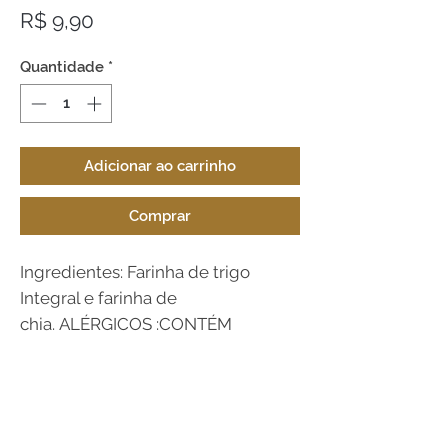
Preço
R$ 9,90
Quantidade
*
Adicionar ao carrinho
Comprar
Ingredientes: Farinha de trigo
Integral e farinha de
chia. ALÉRGICOS :CONTÉM
DERIVADOS TRIGO. PODE CONTER
AVEIA, CENTEIO, CEVADA, SOJA E
DERIVADO DE OVOS. CONTÉM
GLÚTEN.